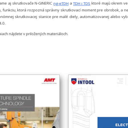
ame aj skrutkovače N-GINERIC
a
ktoré majú okrem veľ
ng-eTDH
TDH i TDS
a, funkciu, ktorá rozpozná správny skrutkovací moment pre obrobok, a ne
onómnej skrutkovacej stanice pre malé diely, automatizovanej alebo vy
4.0.
ach nájdete v priložených materiáloch.