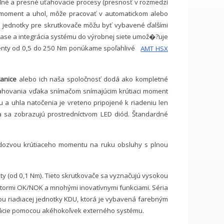
né a presné uťahovacie procesy (presnosť v rozmedzí
i moment a uhol, môže pracovať v automatickom alebo
 jednotky pre skrutkovače môžu byť vybavené ďalšími
ase a integrácia systému do výrobnej siete umož�?uje
nty od 0,5 do 250 Nm ponúkame spoľahlivé
AMT HSX
tanice
alebo ich naša spoločnosť dodá ako kompletné
ťahovania vďaka snímačom snímajúcim krútiaci moment
a uhla natočenia je vreteno pripojené k riadeniu len
 sa zobrazujú prostredníctvom LED diód. Štandardné
 odozvou krútiaceho momentu na ruku obsluhy s plnou
y (od 0,1 Nm). Tieto skrutkovače sa vyznačujú vysokou
tormi OK/NOK a mnohými inovatívnymi funkciami. Séria
cou riadiacej jednotky KDU, ktorá je vybavená farebným
ikácie pomocou akéhokoľvek externého systému.