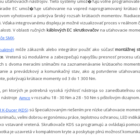
u uťahovacích nástrojov. Tieto systémy umož�?ujú voľne programovateľ
. Náradie EC umož�?uje uťahovanie na vopred naprogramovaný krútiac
om vyhotovení a pokrýva široký rozsah krútiacich momentov. Riadiace
 Vďaka integrovanému displeju je možné vizualizovať proces v reálnom č
losti. V oblasti ručných
káblových EC skrutkovačov
na uťahovacie mome
.
dače SMX
môže zákazník alebo integrátor použiť ako súčasť
montážnej s
paktné)
ce
. Vretená sú modulárne a zabezpečujú najvyššiu presnosť procesu u
ách s dvoma meracími snímačmi na zaznamenávanie krútiaceho momentu 
nie a prevádzkový a komunikačný stav, ako aj potvrdenie uťahovania
nte, pokrývajú krútiace momenty od 3 do 1 300 Nm.
 pri ktorých je potrebná vysoká rýchlosť nástroja so zanedbateľnou
e nástroje
v rozsahu 18 - 30 Nm a 28 - 50 Nm s pištoľovým dizajnom.
Aimco
sú špecializovaným riešením pre nízke uťahovacie moment
 K-Ducer (KDS)
ímaču, veľmi dobrou ergonómiou práce, teplotnou ochranou, LED indiká
i a ako vstavané vretená. Skrutkovače KDS sa programujú a ovládajú pomo
ednotka je uzavretá v kompaktnom kryte a poskytuje plnú možnosť komun