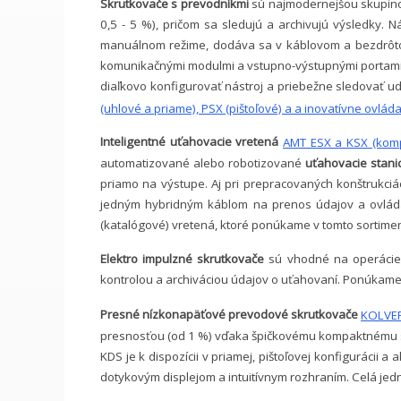
Skrutkovače s prevodníkmi
sú najmodernejšou skupino
0,5 - 5 %), pričom sa sledujú a archivujú výsledky
manuálnom režime, dodáva sa v káblovom a bezdrôtov
komunikačnými modulmi a vstupno-výstupnými portami.
diaľkovo konfigurovať nástroj a priebežne sledovať uda
(uhlové a priame), PSX (pištoľové) a a inovatívne ovlá
Inteligentné uťahovacie vretená
AMT ESX a KSX (kom
automatizované alebo robotizované
uťahovacie stani
priamo na výstupe. Aj pri prepracovaných konštrukci
jedným hybridným káblom na prenos údajov a ovláda
(katalógové) vretená, ktoré ponúkame v tomto sortime
Elektro impulzné skrutkovače
sú vhodné na operácie,
kontrolou a archiváciou údajov o uťahovaní. Ponúkam
Presné nízkonapäťové prevodové skrutkovače
KOLVER
presnosťou (od 1 %) vďaka špičkovému kompaktnému sn
KDS je k dispozícii v priamej, pištoľovej konfiguráci
dotykovým displejom a intuitívnym rozhraním. Celá j