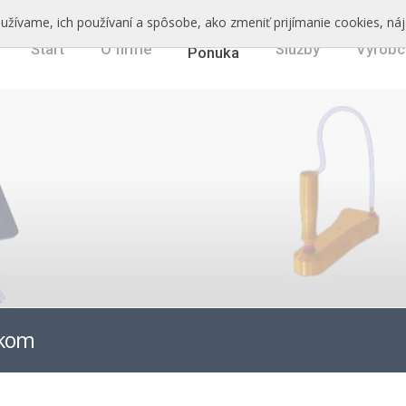
oužívame, ich používaní a spôsobe, ako zmeniť prijímanie cookies, ná
Štart
O firme
Služby
Výrobc
Ponuka
íkom