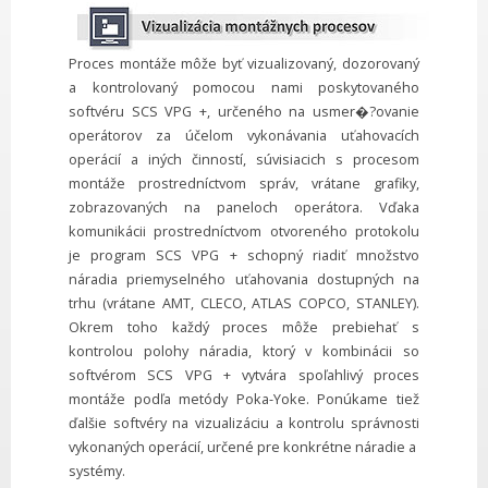
Proces montáže môže byť vizualizovaný, dozorovaný
a kontrolovaný pomocou nami poskytovaného
softvéru SCS VPG +, určeného na usmer�?ovanie
operátorov za účelom vykonávania uťahovacích
operácií a iných činností, súvisiacich s procesom
montáže prostredníctvom správ, vrátane grafiky,
zobrazovaných na paneloch operátora. Vďaka
komunikácii prostredníctvom otvoreného protokolu
je program SCS VPG + schopný riadiť množstvo
náradia priemyselného uťahovania dostupných na
trhu (vrátane AMT, CLECO, ATLAS COPCO, STANLEY).
Okrem toho každý proces môže prebiehať s
kontrolou polohy náradia, ktorý v kombinácii so
softvérom SCS VPG + vytvára spoľahlivý proces
montáže podľa metódy Poka-Yoke. Ponúkame tiež
ďalšie softvéry na vizualizáciu a kontrolu správnosti
vykonaných operácií, určené pre konkrétne náradie a ​​
systémy.