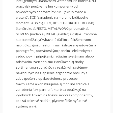
inteligentnými uťahovacími vretenami. Na konštrukciu
pracovísk používame len komponenty od
osvedčených dodávateľov: AMT (skrutkovače a
vretená), SCS (zariadenia na meranie krútiaceho
momentu a uhlov), ITEM, BOSCH REXROTH, TRILOGIQ
(konštrukcia), FESTO, METAL WORK (pneumatika),
SIEMENS (riadenie), RITTAL (elektro) a ďalšie. Pracovné
stanice môžu byť vybavené ďalším príslušenstvom,
napr. úložnými priestormi na nástroje a vyvažovačmi a
pantografmi, operátorskými panelmi, elektrickými a
vzduchovými prípojkami, riadiacimi systémami alebo
odsávacími zariadeniami. Ponúkame aj široký
sortiment manipulačných a reakčných systémov
navrhnutých na zlepšenie ergonómie obsluhy a
zabezpečenie opakovateľnosti procesov.
Navrhujeme a konštruujeme aj mobilné stanice a
zariadenia (tzv. partneri), ktoré sa používajú na
výrobných linkách na finálnu montáž komponentov,
ako sú palivové nádrže, plynové fľaše, výfukové
systémy a iné.