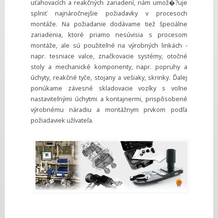
uťahovacích a reakčných zariadení, nám umož�?uje
splniť najnáročnejšie požiadavky v procesoch
montáže. Na požiadanie dodávame tiež špeciálne
zariadenia, ktoré priamo nesúvisia s procesom
montáže, ale sú použiteľné na výrobných linkách -
napr. tesniace valce, značkovacie systémy, otočné
stoly a mechanické komponenty, napr. popruhy a
úchyty, reakčné tyče, stojany a vešiaky, skrinky. Ďalej
ponúkame závesné skladovacie vozíky s voľne
nastaviteľnými úchytmi a kontajnermi, prispôsobené
výrobnému náradiu a montážnym prvkom podľa
požiadaviek užívateľa.