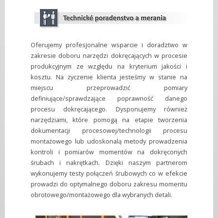
Oferujemy profesjonalne wsparcie i doradztwo w
zakresie doboru narzędzi dokręcających w procesie
produkcyjnym ze względu na kryterium jakości i
kosztu. Na życzenie klienta jesteśmy w stanie na
miejscu przeprowadzić pomiary
definiujące/sprawdzające poprawność danego
procesu dokręcającego. Dysponujemy również
narzędziami, które pomogą na etapie tworzenia
dokumentacji procesowej/technologii procesu
montażowego lub udoskonalą metody prowadzenia
kontroli i pomiarów momentów na dokręconych
śrubach i nakrętkach. Dzięki naszym partnerom
wykonujemy testy połączeń śrubowych co w efekcie
prowadzi do optymalnego doboru zakresu momentu
obrotowego/montażowego dla wybranych detali.