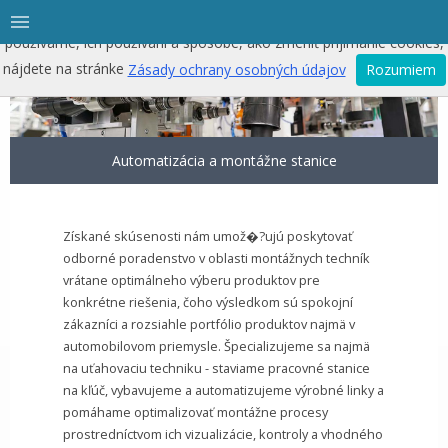
Táto stránka používa cookies. Viac informácií o cookies, ktoré
používame, ich používaní a spôsobe, ako zmeniť prijímanie cookies,
nájdete na stránke
Zásady ochrany osobných údajov
Rozumiem
Automatizácia a montážne stanice
Získané skúsenosti nám umož�?ujú poskytovať
odborné poradenstvo v oblasti montážnych techník
vrátane optimálneho výberu produktov pre
konkrétne riešenia, čoho výsledkom sú spokojní
zákazníci a rozsiahle portfólio produktov najmä v
automobilovom priemysle. Špecializujeme sa najmä
na uťahovaciu techniku - staviame pracovné stanice
na kľúč, vybavujeme a automatizujeme výrobné linky a
pomáhame optimalizovať montážne procesy
prostredníctvom ich vizualizácie, kontroly a vhodného